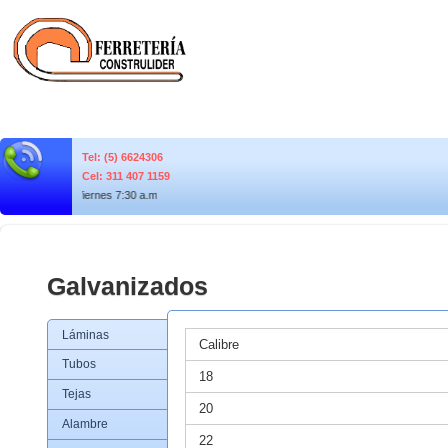
Tel: (5) 6624306
Cel: 311 407 1159
rario: Lunes a Viernes 7:30 a.m. a 6:00 p.m. Sábados 7:30 a.m. a 4:00 p.m.
Galvanizados
Láminas
Calibre
Tubos
18
Tejas
20
Alambre
22