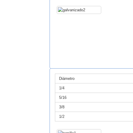
Diámetro
1/4
5/16
3/8
1/2