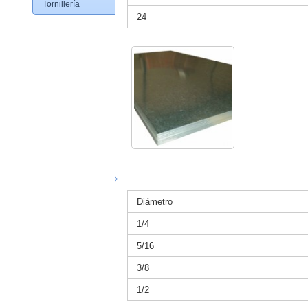
Tornillería
24
Diámetro
1/4
5/16
3/8
1/2